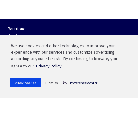
Banrifone
Porto Alegre
(51) 3210 01 22
We use cookies and other technologies to improve your
Interior do RS e Outros Estados
experience with our services and customize advertising
0800 541 88 55
according to your interests. By continuing to browse, you
agree to our
Privacy Policy
Fale com a Bah
WhatsApp
Allow cookies
Dismiss
Preference center
(51) 3215 1800
whatsapp
Ou aponte sua câmera para o QR code
SAC