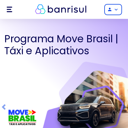
Menu
person
Programa Move Brasil |
Táxi e Aplicativos
Previous
Ne