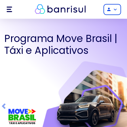
Menu
person
Programa Move Brasil |
Táxi e Aplicativos
Previous
Ne