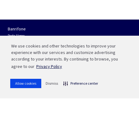
Banrifone
Porto Alegre
(51) 3210 01 22
We use cookies and other technologies to improve your
Interior do RS e Outros Estados
experience with our services and customize advertising
0800 541 88 55
according to your interests. By continuing to browse, you
agree to our
Privacy Policy
Fale com a Bah
WhatsApp
Allow cookies
Dismiss
Preference center
(51) 3215 1800
whatsapp
Ou aponte sua câmera para o QR code
SAC