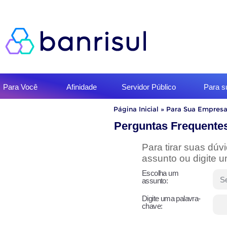
Início
Para Você
Afinidade
Servidor Público
Para 
do
menu
Início
Página Inicial
»
Para Sua Empres
do
conteúdo
Perguntas Frequente
Para tirar suas dú
assunto ou digite 
Escolha um
assunto:
Digite uma palavra-
chave: