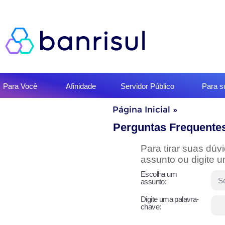
Início
Para Você
Afinidade
Servidor Público
Para 
do
menu
Início
Página Inicial
»
do
conteúdo
Perguntas Frequente
Para tirar suas dú
assunto ou digite 
Escolha um
assunto:
Digite uma palavra-
chave: