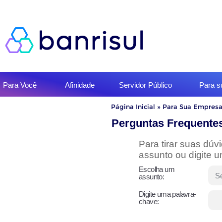
Início
Para Você
Afinidade
Servidor Público
Para 
do
menu
Início
Página Inicial
»
Para Sua Empres
do
conteúdo
Perguntas Frequente
Para tirar suas dú
assunto ou digite 
Escolha um
assunto:
Digite uma palavra-
chave: