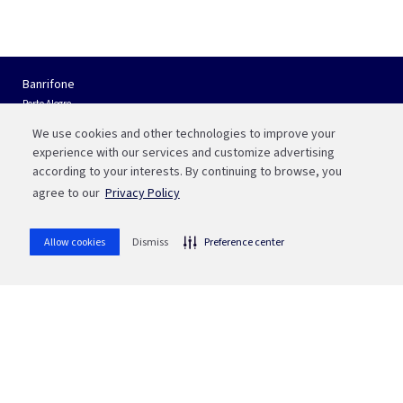
Banrifone
Porto Alegre
(51) 3210 01 22
We use cookies and other technologies to improve your
Interior do RS e Outros Estados
experience with our services and customize advertising
0800 541 88 55
according to your interests. By continuing to browse, you
agree to our
Privacy Policy
Fale com a Bah
WhatsApp
Allow cookies
Dismiss
Preference center
(51) 3215 1800
whatsapp
Ou aponte sua câmera para o QR code
SAC