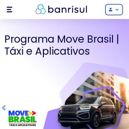
Menu
person
Programa Move Brasil |
Táxi e Aplicativos
Previous
Ne