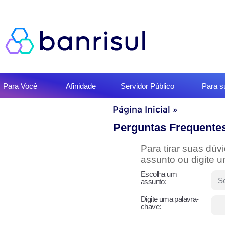
Início
Para Você
Afinidade
Servidor Público
Para 
do
menu
Início
Página Inicial
»
do
conteúdo
Perguntas Frequente
Para tirar suas dú
assunto ou digite 
Escolha um
assunto:
Digite uma palavra-
chave: