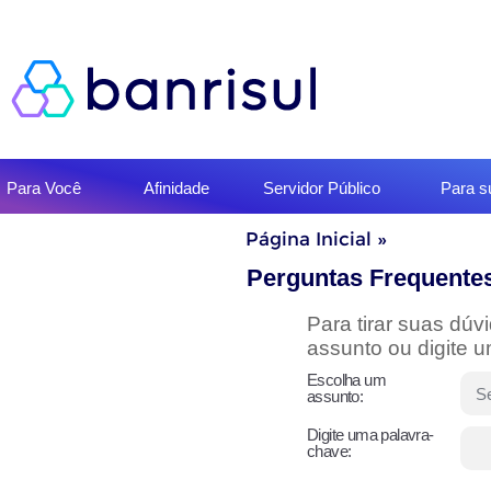
Início
Para Você
Afinidade
Servidor Público
Para 
do
menu
Início
Página Inicial
»
do
conteúdo
Perguntas Frequente
Para tirar suas dú
assunto ou digite 
Escolha um
assunto:
Digite uma palavra-
chave: