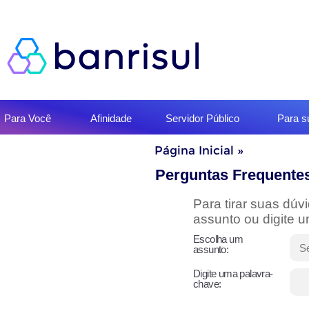
Início
Para Você
Afinidade
Servidor Público
Para 
do
menu
Início
Página Inicial
»
do
conteúdo
Perguntas Frequente
Para tirar suas dú
assunto ou digite 
Escolha um
assunto:
Digite uma palavra-
chave: