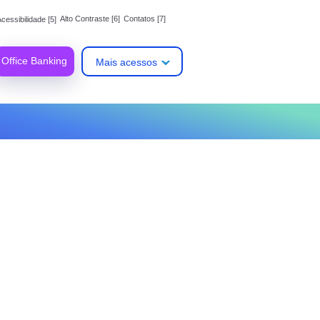
Alto Contraste [6]
Contatos [7]
cessibilidade [5]
Office Banking
Mais acessos