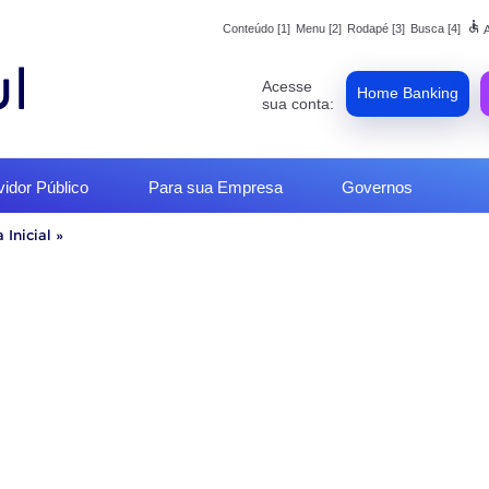
accessible
Conteúdo [1]
Menu [2]
Rodapé [3]
Busca [4]
A
Acesse
Home Banking
sua conta:
vidor Público
Para sua Empresa
Governos
 Inicial
»
o