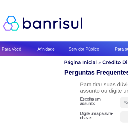
Início
Para Você
Afinidade
Servidor Público
Para 
do
menu
Início
Página Inicial
»
Crédito D
do
conteúdo
Perguntas Frequente
Para tirar suas dú
assunto ou digite 
Escolha um
assunto:
Digite uma palavra-
chave: