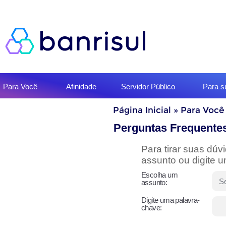
Início
Para Você
Afinidade
Servidor Público
Para 
do
menu
Início
Página Inicial
»
Para Você
do
conteúdo
Perguntas Frequente
Para tirar suas dú
assunto ou digite 
Escolha um
assunto:
Digite uma palavra-
chave: