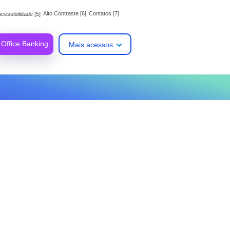
Alto Contraste [6]
Contatos [7]
cessibilidade [5]
Office Banking
Mais acessos