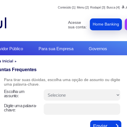
accessible
Conteúdo [1]
Menu [2]
Rodapé [3]
Busca [4]
A
Acesse
Home Banking
sua conta:
vidor Público
Para sua Empresa
Governos
 Inicial
»
o
untas Frequentes
Para tirar suas dúvidas, escolha uma opção de assunto ou digite
uma palavra-chave.
Escolha um
assunto:
Digite uma palavra-
chave: