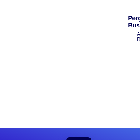
Per
Bus
A
R