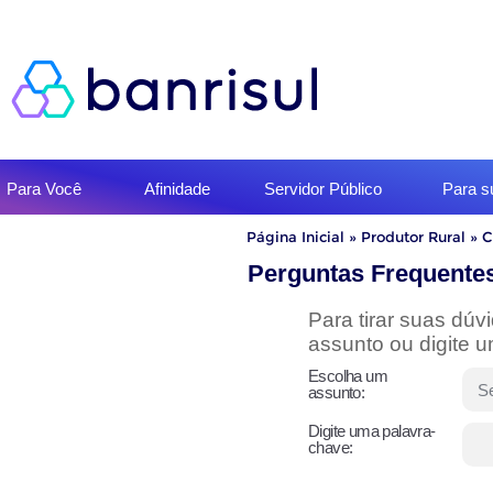
Início
Para Você
Afinidade
Servidor Público
Para 
do
menu
Início
Página Inicial
»
Produtor Rural
»
C
do
conteúdo
Perguntas Frequente
Para tirar suas dú
assunto ou digite 
Escolha um
assunto:
Digite uma palavra-
chave: