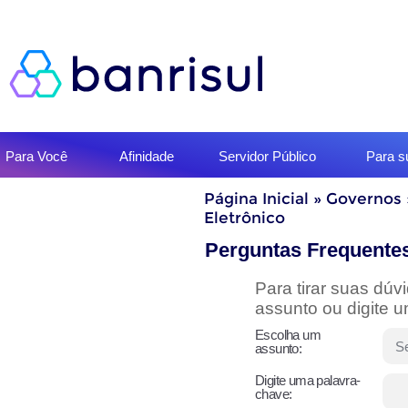
Início
Para Você
Afinidade
Servidor Público
Para 
do
menu
Início
Página Inicial
»
Governos
do
Eletrônico
conteúdo
Perguntas Frequente
Para tirar suas dú
assunto ou digite 
Escolha um
assunto:
Digite uma palavra-
chave: