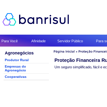
Início
Para Você
Afinidade
Servidor Público
Para 
do
menu
Início
Página Inicial
»
Proteção Financeir
Agronegócios
do
conteúdo
Proteção Financeira Ru
Produtor Rural
Empresas do
Um seguro simplificado, fácil e e
Agronegócio
Cooperativas