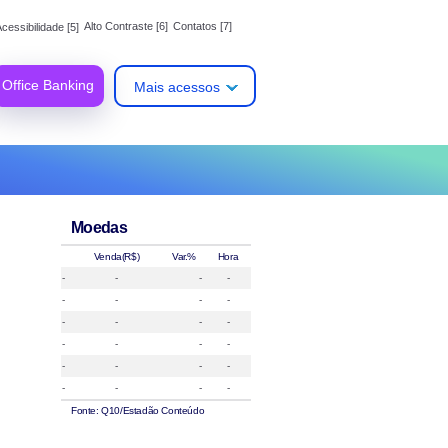
Alto Contraste [6]
Contatos [7]
cessibilidade [5]
Office Banking
Mais acessos
Moedas
Venda(R$)
Var.%
Hora
-
-
-
-
-
-
-
-
-
-
-
-
-
-
-
-
-
-
-
-
-
-
-
-
Fonte: Q10/Estadão Conteúdo