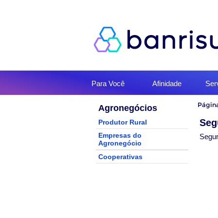
Início
Para Você
Afinidade
Ser
do
menu
Início
Página
Agronegócios
do
conteúd
Seg
Produtor Rural
Empresas do
Segur
Agronegócio
Cooperativas