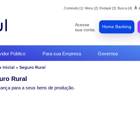
accessible
Conteúdo [1]
Menu [2]
Rodapé [3]
Busca [4]
A
Acesse
Home Banking
sua conta:
vidor Público
Para sua Empresa
Governos
 Inicial
»
Seguro Rural
o
uro Rural
ança para a seus bens de produção.