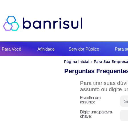
Início
Para Você
Afinidade
Servidor Público
Para 
do
menu
Início
Página Inicial
»
Para Sua Empres
do
conteúdo
Perguntas Frequente
Para tirar suas dú
assunto ou digite 
Escolha um
assunto:
Digite uma palavra-
chave: