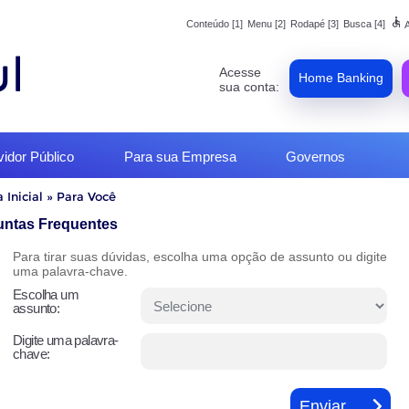
accessible
Conteúdo [1]
Menu [2]
Rodapé [3]
Busca [4]
A
Acesse
Home Banking
sua conta:
vidor Público
Para sua Empresa
Governos
 Inicial
»
Para Você
o
untas Frequentes
Para tirar suas dúvidas, escolha uma opção de assunto ou digite
uma palavra-chave.
Escolha um
assunto:
Digite uma palavra-
chave: