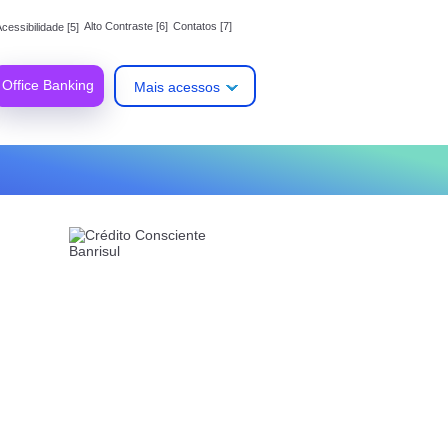
Alto Contraste [6]
Contatos [7]
cessibilidade [5]
Office Banking
Mais acessos