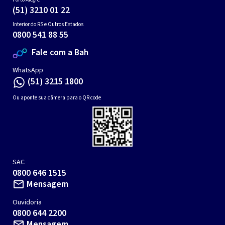
(51) 3210 01 22
Interior do RS e Outros Estados
0800 541 88 55
Fale com a Bah
WhatsApp
(51) 3215 1800
whatsapp
Ou aponte sua câmera para o QR code
SAC
0800 646 1515
Mensagem
mail_outline
Ouvidoria
0800 644 2200
Mensagem
mail_outline