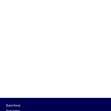
Banrifone
Porto Alegre