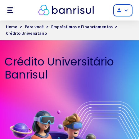
Menu
person
Home
>
Para você
>
Empréstimos e Financiamentos
>
Crédito Universitário
Crédito Universitário
Banrisul