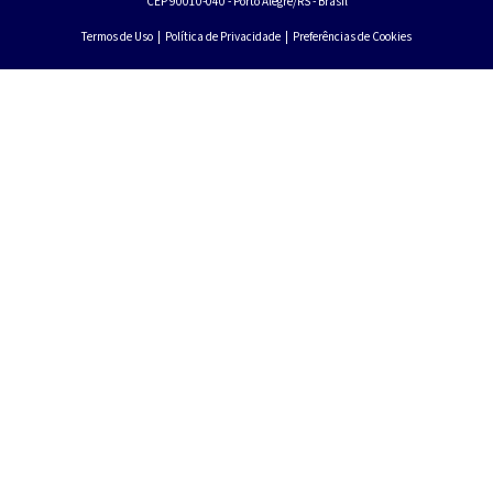
CEP 90010-040 - Porto Alegre/RS - Brasil
Termos de Uso
|
Política de Privacidade
|
Preferências de Cookies