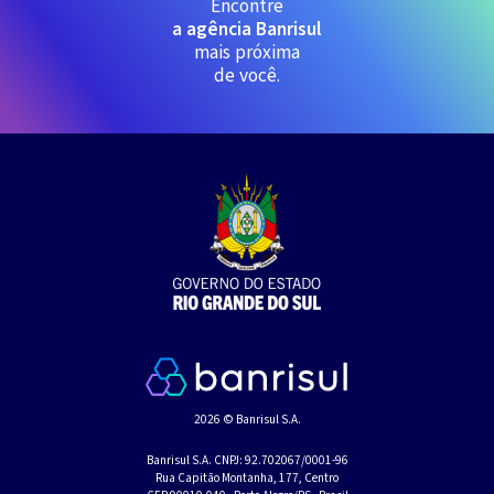
Encontre
a agência Banrisul
mais próxima
de você.
2026
© Banrisul S.A.
Banrisul S.A. CNPJ: 92.702067/0001-96
Rua Capitão Montanha, 177, Centro