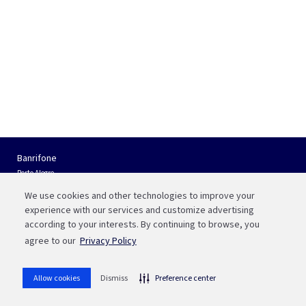
Banrifone
Porto Alegre
(51) 3210 01 22
We use cookies and other technologies to improve your
Interior do RS e Outros Estados
experience with our services and customize advertising
0800 541 88 55
according to your interests. By continuing to browse, you
agree to our
Privacy Policy
Fale com a Bah
WhatsApp
Allow cookies
Dismiss
Preference center
(51) 3215 1800
whatsapp