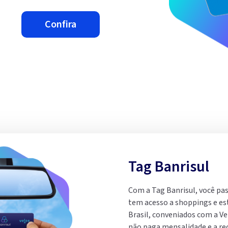
confira
Tag Banrisul
Com a Tag Banrisul, você pa
tem acesso a shoppings e e
Brasil, conveniados com a Vel
não paga mensalidade e a re