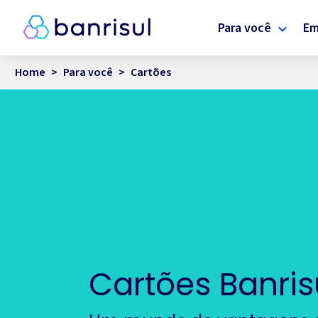
Para você
Em
Home
>
Para você
>
Cartões
Cartões Banris