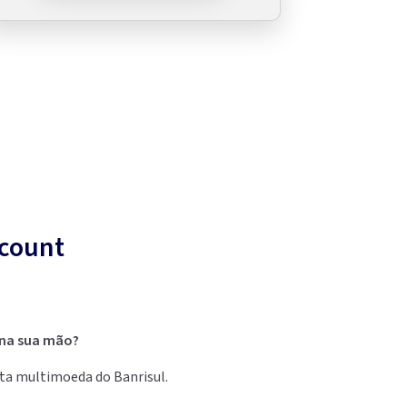
ccount
 na sua mão?
nta multimoeda do Banrisul.