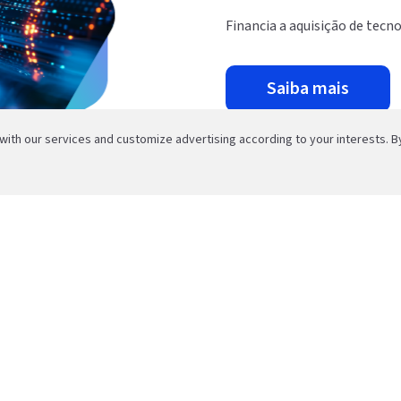
Financia a aquisição de tecn
saiba mais
th our services and customize advertising according to your interests. By
SAC
Baixe o App
0800 646 1515
mail_outline
Mensagem
Ouvidoria
Ou aponte sua câ
0800 644 2200
mail_outline
Mensagem