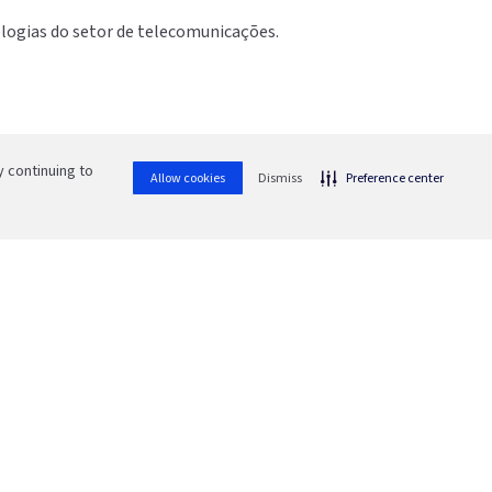
ologias do setor de telecomunicações.
 continuing to
Allow cookies
Dismiss
Preference center
Encontre
a agência
Banrisul
mais próxima
mera para o QR code
de você.