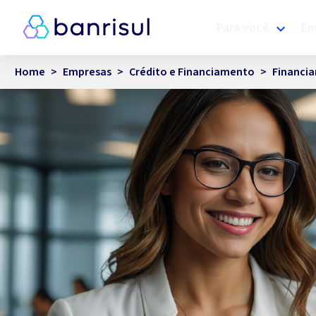
Para você
Em
Home
>
Empresas
>
Crédito e Financiamento
>
Financi