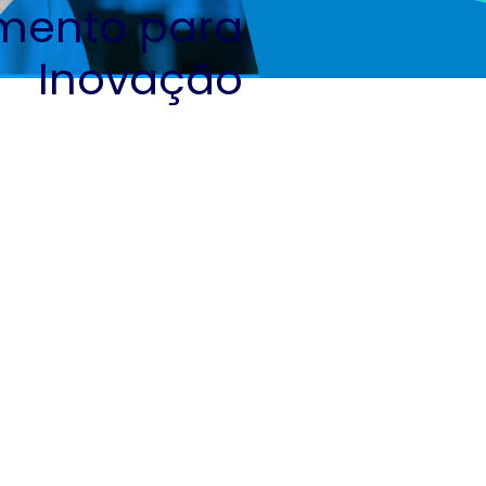
mento para
Inovação