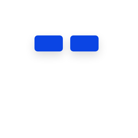
Deixe sua carteira em casa 
BanriFast.