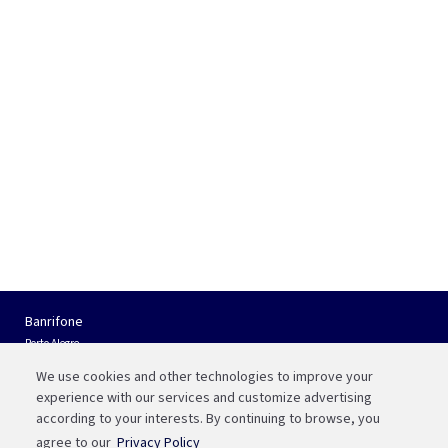
Banrifone
Porto Alegre
(51) 3210 01 22
We use cookies and other technologies to improve your
Interior do RS e Outros Estados
experience with our services and customize advertising
0800 541 88 55
according to your interests. By continuing to browse, you
agree to our
Privacy Policy