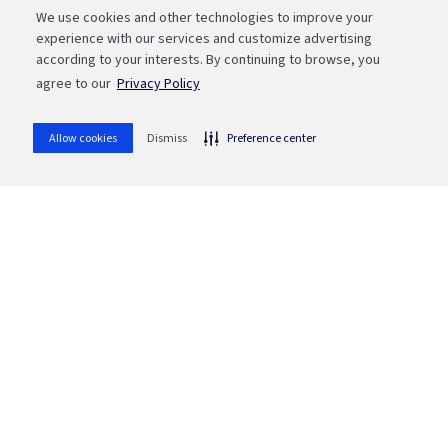
We use cookies and other technologies to improve your
Fale com a Bah
experience with our services and customize advertising
WhatsApp
according to your interests. By continuing to browse, you
(51) 3215 1800
whatsapp
agree to our
Privacy Policy
Ou aponte sua câmera para o QR code
Allow cookies
Dismiss
Preference center
SAC
0800 646 1515
Mensagem
mail_outline
Ouvidoria
0800 644 2200
Mensagem
mail_outline
Canal de Denúncias