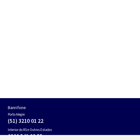
Banrifone
Porto Alegre
(51) 3210 01 22
Interior do RS e Outros Estados
0800 541 88 55