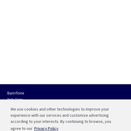
Banrifone
Porto Alegre
(51) 3210 01 22
We use cookies and other technologies to improve your
Interior do RS e Outros Estados
experience with our services and customize advertising
0800 541 88 55
according to your interests. By continuing to browse, you
agree to our
Privacy Policy
Fale com a Bah